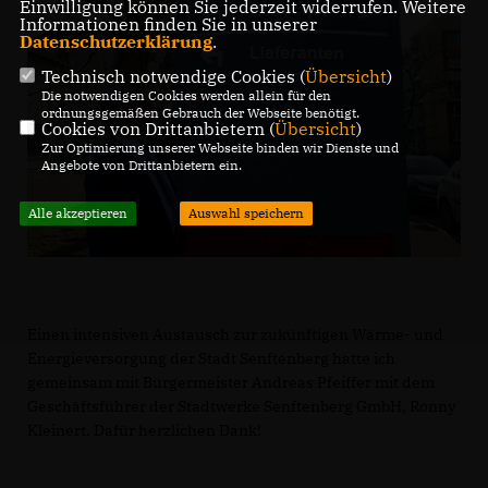
Einwilligung können Sie jederzeit widerrufen. Weitere
Informationen finden Sie in unserer
Datenschutzerklärung
.
Technisch notwendige Cookies (
Übersicht
)
Die notwendigen Cookies werden allein für den
ordnungsgemäßen Gebrauch der Webseite benötigt.
Cookies von Drittanbietern (
Übersicht
)
Zur Optimierung unserer Webseite binden wir Dienste und
Angebote von Drittanbietern ein.
Alle akzeptieren
Auswahl speichern
Einen intensiven Austausch zur zukünftigen Wärme- und
Energieversorgung der Stadt Senftenberg hatte ich
gemeinsam mit Bürgermeister Andreas Pfeiffer mit dem
Geschäftsführer der Stadtwerke Senftenberg GmbH, Ronny
Kleinert. Dafür herzlichen Dank!