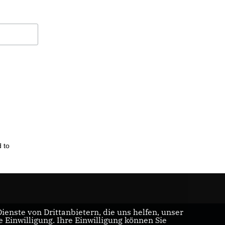
 to
enste von Drittanbietern, die uns helfen, unser
Einwilligung. Ihre Einwilligung können Sie