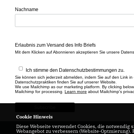
Nachname
Erlaubnis zum Versand des Info Briefs
Mit dem Klicken auf Abonnieren akzeptieren Sie unsere Date
Ich stimme den Datenschutzbestimmungen zu.
Sie können sich jederzeit abmelden, indem Sie auf den Link in
Datenschutzpraktiken finden Sie auf unserer Website.
We use Mailchimp as our marketing platform. By clicking below 
Mailchimp for processing.
Learn more
about Mailchimp's privac
Cookie Hinweis
Diese Webseite verwendet Cookies, die notwendig si
Webangebot zu verbessern (Website-Optmierung). Fü
Mitglied des Deutschen Bundestages