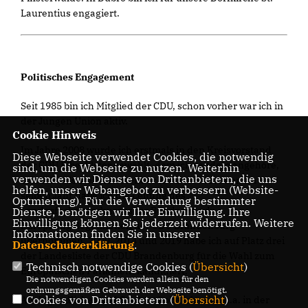
Laurentius engagiert.
Politisches Engagement
Seit 1985 bin ich Mitglied der CDU, schon vorher war ich in
der Jungen Union aktiv.
Cookie Hinweis
Im Jahre 2008 wurde ich erstmals in den Kreisvorstand
Diese Webseite verwendet Cookies, die notwendig
der CDU Elbe-Elster gewählt, dem ich seitdem angehöre,
sind, um die Webseite zu nutzen. Weiterhin
verwenden wir Dienste von Drittanbietern, die uns
seit 2024 als stellvertretender Kreisvorsitzender. Im
helfen, unser Webangebot zu verbessern (Website-
selben Jahr habe ich die Leitung des
Optmierung). Für die Verwendung bestimmter
Landesfachausschusses für Bundes- und
Dienste, benötigen wir Ihre Einwilligung. Ihre
Einwilligung können Sie jederzeit widerrufen. Weitere
Europaangelegenheiten der CDU Brandenburg
Informationen finden Sie in unserer
übernommen. 2009, 2014 und 2019 habe ich auf Platz drei
Datenschutzerklärung
.
der Landesliste der CDU Brandenburg für die Wahl zum
Technisch notwendige Cookies (
Übersicht
)
Europäischen Parlament kandidiert.
Die notwendigen Cookies werden allein für den
ordnungsgemäßen Gebrauch der Webseite benötigt.
Cookies von Drittanbietern (
Übersicht
)
Als Jugendlicher und Student habe ich mich u.a. in der