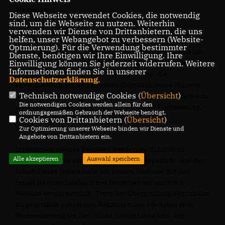
Webmaster:
Diese Webseite verwendet Cookies, die notwendig
sind, um die Webseite zu nutzen. Weiterhin
Hinweis zum Urheberrecht:
verwenden wir Dienste von Drittanbietern, die uns
helfen, unser Webangebot zu verbessern (Website-
Optmierung). Für die Verwendung bestimmter
Bei dem Inhalt meiner Internetseiten handelt es sich um
Dienste, benötigen wir Ihre Einwilligung. Ihre
urheberrechtlich geschützte Werke. Ich gestatte die
Einwilligung können Sie jederzeit widerrufen. Weitere
Informationen finden Sie in unserer
Übernahme von Texten in Datenbestände, die
Datenschutzerklärung
.
ausschließlich für den privaten Gebrauch eines Nutzers
Technisch notwendige Cookies (
Übersicht
)
bestimmt sind. Die Übernahme und Nutzung der Daten zu
Die notwendigen Cookies werden allein für den
anderen Zwecken bedarf der schriftlichen Zustimmung.
ordnungsgemäßen Gebrauch der Webseite benötigt.
Cookies von Drittanbietern (
Übersicht
)
Hinweis zur Haftung
Zur Optimierung unserer Webseite binden wir Dienste und
Angebote von Drittanbietern ein.
Im Rahmen meines Dienstes werden auch Links zu
Alle akzeptieren
Auswahl speichern
Internetinhalten anderer Anbieter bereitgestellt. Auf den
Inhalt dieser Seiten habe ich keinen Einfluss; für den
Inhalt ist ausschließlich der Betreiber der anderen
Website verantwortlich. Trotz der Überprüfung der Inhalte
im gesetzlich gebotenen Rahmen muss ich daher jede
Verantwortung für den Inhalt dieser Links bzw. der