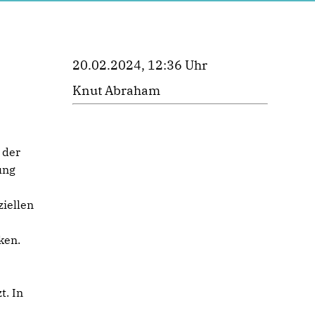
20.02.2024, 12:36 Uhr
Knut Abraham
n
 der
ung
ziellen
ken.
t. In