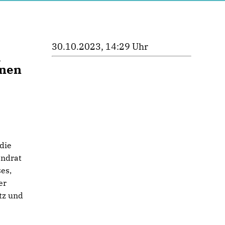
30.10.2023, 14:29 Uhr
,
inen
die
andrat
es,
er
tz und