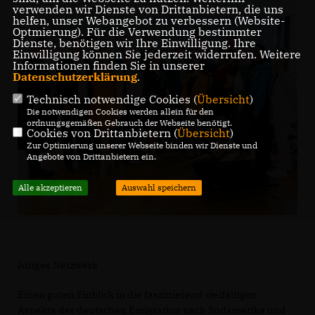
verwenden wir Dienste von Drittanbietern, die uns
helfen, unser Webangebot zu verbessern (Website-
Optmierung). Für die Verwendung bestimmter
Dienste, benötigen wir Ihre Einwilligung. Ihre
Einwilligung können Sie jederzeit widerrufen. Weitere
Informationen finden Sie in unserer
Datenschutzerklärung
.
Technisch notwendige Cookies (
Übersicht
)
Die notwendigen Cookies werden allein für den
ordnungsgemäßen Gebrauch der Webseite benötigt.
Cookies von Drittanbietern (
Übersicht
)
Zur Optimierung unserer Webseite binden wir Dienste und
Angebote von Drittanbietern ein.
Alle akzeptieren
Auswahl speichern
Junges Netzwerk
Einen guten Einblick in die faszinierend vielfältigen
Aspekte der deutschen Emigration nach Südamerika und