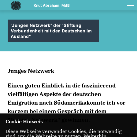
Knut Abraham, MdB
"Jungen Netzwerk" der "Stiftung
Verbundenheit mit den Deutschen im
Ausland"
Junges Netzwerk
Einen guten Einblick in die faszinierend
vielfältigen Aspekte der deutschen
Emigration nach Südamerikakonnte ich vor
kurzem bei einem Gespräch mit dem
"Jungen Netzwerk" gewinnen.
Cookie Hinweis
Diese Webseite verwendet Cookies, die notwendig
sind, um die Webseite zu nutzen. Weiterhin