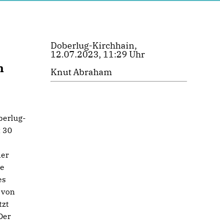
Doberlug-Kirchhain,
12.07.2023, 11:29 Uhr
n
Knut Abraham
berlug-
t 30
der
ie
es
 von
tzt
Der