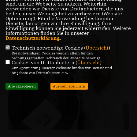
die Schwierigkeiten hinsichtlich der
sind, um die Webseite zu nutzen. Weiterhin
verwenden wir Dienste von Drittanbietern, die uns
schulischen Qualitäten der Bewerber in
helfen, unser Webangebot zu verbessern (Website-
Optmierung). Für die Verwendung bestimmter
allen Bereichen.
Dienste, benötigen wir Ihre Einwilligung. Ihre
Einwilligung können Sie jederzeit widerrufen. Weitere
Informationen finden Sie in unserer
Datenschutzerklärung
.
Technisch notwendige Cookies (
Übersicht
)
Die notwendigen Cookies werden allein für den
ordnungsgemäßen Gebrauch der Webseite benötigt.
Cookies von Drittanbietern (
Übersicht
)
Zur Optimierung unserer Webseite binden wir Dienste und
Angebote von Drittanbietern ein.
Alle akzeptieren
Auswahl speichern