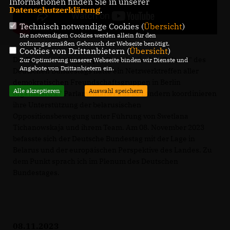
Informationen finden Sie in unserer
Datenschutzerklärung
.
Technisch notwendige Cookies (
Übersicht
)
Die notwendigen Cookies werden allein für den
ordnungsgemäßen Gebrauch der Webseite benötigt.
Cookies von Drittanbietern (
Übersicht
)
Die Freundschaftsgruppe "Demokratisches Belarus" des
Zur Optimierung unserer Webseite binden wir Dienste und
Angebote von Drittanbietern ein.
Deutschen Bundestags hatte ein Netzwerktreffen aller
demokratischen Freundschaftsgruppen in Berlin
Alle akzeptieren
Auswahl speichern
organisiert: 27 Parlamentarier aus 20 Ländern koordinieren
ihre Unterstützung der belarusischen
Oppositionsbewegung unter Führung von Swetlana
Tichanowskaja und ihrem Team. Am 08. November 2023
befasste sich der Deutsche Bundestag mit der Lage in
Belarus und der europäischen Perspektive des Landes. Zu
dem Punkt sprach ich im Plenum des Deutschen
Bundestages.
08.11.2023