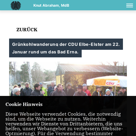
Knut Abraham, MdB
ZURÜCK
Grünkohlwanderung der CDU Elbe-Elster am 22.
Januar rund um das Bad Erna.
Cookie Hinweis
Diese Webseite verwendet Cookies, die notwendig
sind, um die Webseite zu nutzen. Weiterhin
verwenden wir Dienste von Drittanbietern, die uns
helfen, unser Webangebot zu verbessern (Website-
Optmierung). Für die Verwendung bestimmter